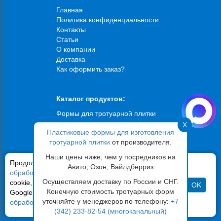
Главная
Политика конфиденциальности
Контакты
Статьи
О компании
Доставка
Как оформить заказ?
Каталог продуктов:
Формы для тротуарной плитки
Формы для искусственного
X
Пластиковые формы для изготовления
камня
тротуарной плитки
от производителя.
Формы для брусчатки
Формы для садовых дорожек
Наши цены ниже, чем у посредников на
Продолжая использовать сайт,
вы соглашаетесь на
Формы для фасадной плитки
Авито, Озон, Вайлдберриз
обработку ваших персональных данных
и файлов
Вибростолы
Осуществляем доставку по России и СНГ.
cookie, с помощью сервиса «Яндекс Метрика» и
OK
Конечную стоимость тротуарных форм
Google Analytics в соответствии с
Политикой по
Сампра
:
г. Пермь
ул.Ласьвинская 110
уточняйте у менеджеров по телефону:
+7
обработке персональных данных
Телефоны:
+7 (919) 477-47-77
,
+7 (342) 233-82-54
,
+7 (342)
(342) 233-82-54 (многоканальный)
250-21-08