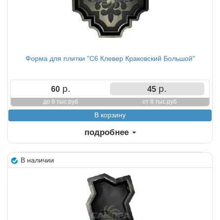
Форма для плитки "С6 Клевер Краковский Большой"
р.
р.
60
45
до 8 тыс.руб
от 8 тыс.руб
подробнее
В наличии