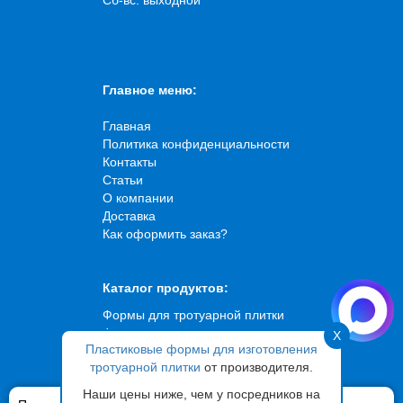
Главное меню:
Главная
Политика конфиденциальности
Контакты
Статьи
О компании
Доставка
Как оформить заказ?
Каталог продуктов:
Формы для тротуарной плитки
Формы для искусственного
X
Пластиковые формы для изготовления
камня
тротуарной плитки
от производителя.
Формы для брусчатки
Формы для садовых дорожек
Наши цены ниже, чем у посредников на