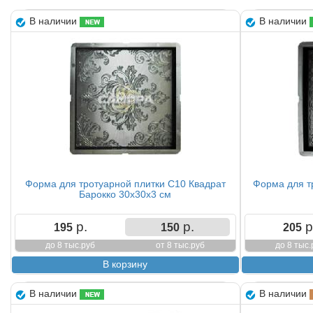
В наличии
В наличии
Форма для тротуарной плитки С10 Квадрат
Форма для т
Барокко 30х30х3 см
р.
р.
р
195
150
205
до 8 тыс.руб
от 8 тыс.руб
до 8 тыс.
В наличии
В наличии