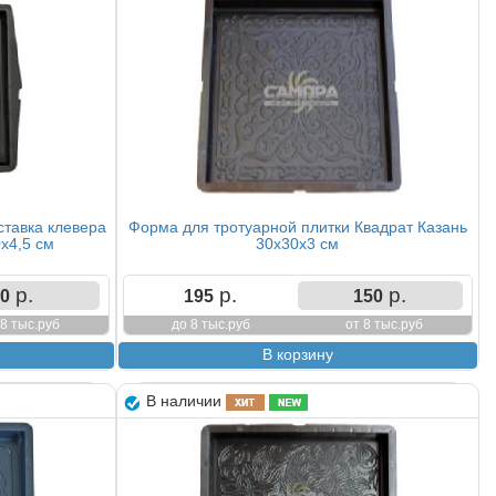
ставка клевера
Форма для тротуарной плитки Квадрат Казань
0х4,5 см
30х30х3 см
р.
р.
р.
0
195
150
 8 тыс.руб
до 8 тыс.руб
от 8 тыс.руб
В наличии