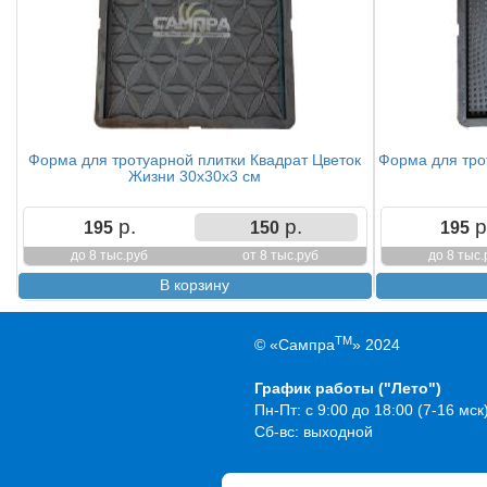
Форма для тротуарной плитки Квадрат Цветок
Форма для тро
Жизни 30х30х3 см
р.
р.
р
195
150
195
до 8 тыс.руб
от 8 тыс.руб
до 8 тыс.
TM
© «Сампра
» 2024
График работы ("Лето")
Пн-Пт: с 9:00 до 18:00 (7-16 мск
Сб-вс: выходной