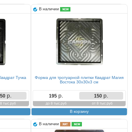
В наличии
Квадрат Тучка
Форма для тротуарной плитки Квадрат Магия
Востока 30х30х3 см
р.
р.
р.
50
195
150
 8 тыс.руб
до 8 тыс.руб
от 8 тыс.руб
В наличии