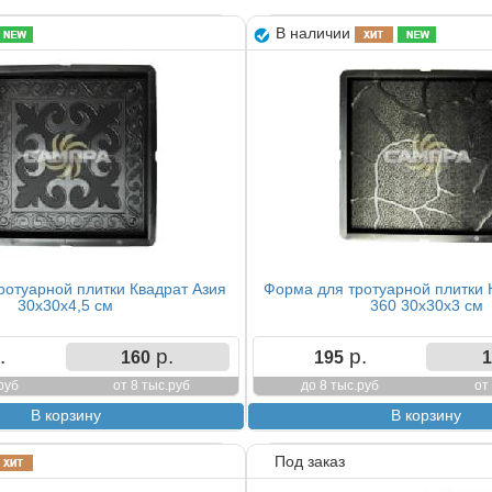
В наличии
ротуарной плитки Квадрат Азия
Форма для тротуарной плитки 
30х30х4,5 см
360 30х30х3 см
.
р.
р.
160
195
1
руб
от 8 тыс.руб
до 8 тыс.руб
от
Под заказ