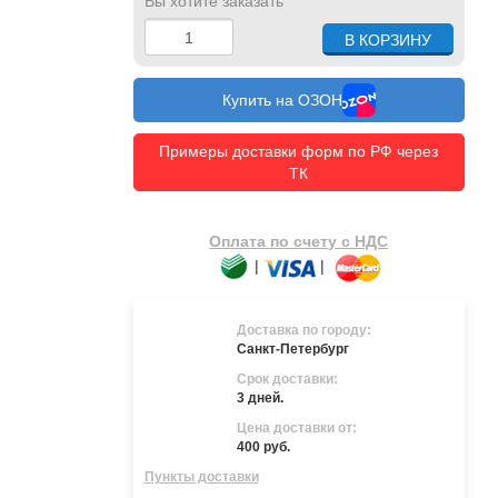
Вы хотите заказать
Купить на ОЗОН
Примеры доставки форм по РФ через
ТК
Оплата по счету с НДС
|
|
Доставка по городу:
Санкт-Петербург
Срок доставки:
3 дней.
Цена доставки от:
400 руб.
Пункты доставки