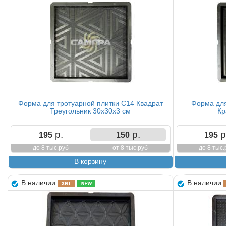
Форма для тротуарной плитки С14 Квадрат
Форма для
Треугольник 30х30х3 см
Кр
р.
р.
р
195
150
195
до 8 тыс.руб
от 8 тыс.руб
до 8 тыс.
В наличии
В наличии