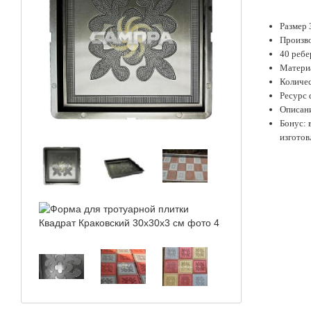
Размер 
Произв
40 ребе
Матери
Количес
Ресурс 
Описан
Бонус:
изгото