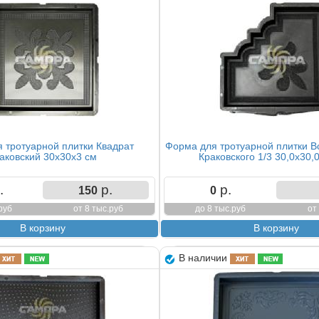
 тротуарной плитки Квадрат
Форма для тротуарной плитки В
аковский 30х30х3 см
Краковского 1/3 30,0х30,
.
р.
р.
150
0
руб
от 8 тыс.руб
до 8 тыс.руб
от
В наличии