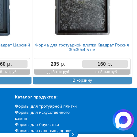
вадрат Царский
Форма для тротуарной плитки Квадрат Россия
30х30х4,5 см
р.
р.
р.
60
205
160
 8 тыс.руб
до 8 тыс.руб
от 8 тыс.руб
Каталог продуктов:
Формы для тротуарной плитки
Формы для искусственного
камня
Формы для брусчатки
Формы для садовых дорожек
X
Формы для фасадной плитки