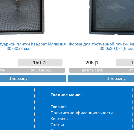
туарной плитки Квадрат Иллюзия
Форма для тротуарной плитки К
30х30х3 см
30,0х30,0х4,5 см
.
р.
р.
150
205
1
руб
от 8 тыс.руб
до 8 тыс.руб
от
Главное меню:
Главная
)
Политика конфиденциальности
Контакты
Статьи
О компании