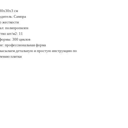
30х30х3 см
одитель: Сампра
р жесткости
ал: полипропилен
тво шт/м2: 11
формы: 300 циклов
ие: профессиональная форма
 высылаем детальную и простую инструкцию по
влению плитки